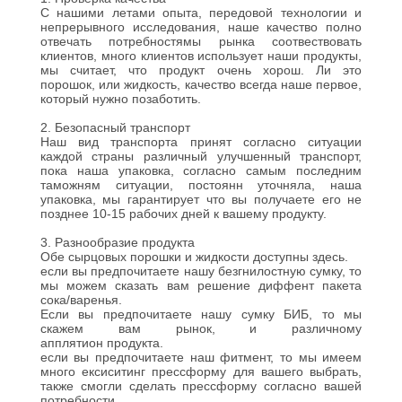
С нашими летами опыта, передовой технологии и
КАРТА
непрерывного исследования, наше качество полно
отвечать потребностямы рынка соотвествовать
САЙТА
клиентов, много клиентов использует наши продукты,
мы считает, что продукт очень хорош. Ли это
порошок, или жидкость, качество всегда наше первое,
который нужно позаботить.
PRIVACY
2. Безопасный транспорт
POLICY
Наш вид транспорта принят согласно ситуации
каждой страны различный улучшенный транспорт,
пока наша упаковка, согласно самым последним
таможням ситуации, постоянн уточняла, наша
упаковка, мы гарантирует что вы получаете его не
позднее 10-15 рабочих дней к вашему продукту.
3. Разнообразие продукта
Обе сырцовых порошки и жидкости доступны здесь.
если вы предпочитаете нашу безгнилостную сумку, то
мы можем сказать вам решение диффент пакета
сока/варенья.
Если вы предпочитаете нашу сумку БИБ, то мы
скажем вам рынок, и различному
апплятион продукта.
если вы предпочитаете наш фитмент, то мы имеем
много ексиситинг прессформу для вашего выбрать,
также смогли сделать прессформу согласно вашей
потребности.