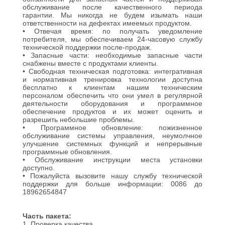
НАС
обслуживание после качественного периода
гарантии. Мы никогда не будем изымать наши
ответственности на дефектах имеемых продуктом.
• Отвечая время: по получать уведомление
ПУТЕШЕСТВИЕ
потребителя, мы обеспечиваем 24-часовую службу
технической поддержки после-продаж.
ФАБРИКИ
• Запасные части: необходимые запасные части
снабжены вместе с продуктами клиенты.
• Свободная техническая подготовка: интегративная
и нормативная тренировка технологии доступна
ПРОВЕРКА
бесплатно к клиентам нашим техническим
персоналом обеспечить что они умел в регулярной
КАЧЕСТВА
деятельности оборудования и программное
обеспечение продуктов и их может оценить и
разрешить небольшие проблемы.
• Программное обновление: пожизненное
СВЯЖИТЕСЬ
обслуживание системы управления, неумолчное
улучшение системных функций и непрерывные
МЫ
программные обновления.
• Обслуживание инструкции места установки
доступно.
• Пожалуйста вызовите нашу службу технической
НОВОСТИ
поддержки для больше информации: 0086 до
18962654847
СЛУЧАИ
Часть пакета:
1. Проверка качества