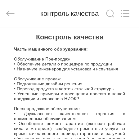
IMP.&EXP.
CO.,LTD.
All
Rights
контроль качества
Reserved.
Developed
by
ECER
ДОМ
Констроль качества
Часть машинного оборудования:
ПРОДУКТЫ
Обслуживание Пре-продаж
• Обеспечьте детали о процедуре по продукции
• Назначьте инженеров для установки и испытания
РОЛИКИ
Обслуживание продаж
• Подгонянные дизайны решения
VR
• Перевод продукта и чертеж стальной структуры
• Успешные примеры и посещения проекта к нашей
продукции и основанию НИОКР
-
Послепродажное обслуживание
ШОУ
• Двухклассная качественная гарантия с
пожизненным обслуживанием.
• Освободите ремонт гарантии (включая рабочая
сила и материал): свободные ремонтные услуги во
О
время качественного периода гарантии и разумной
обязанности для запасных частей и поддерживая